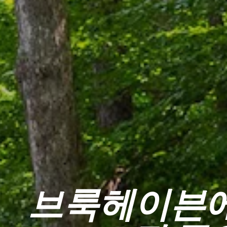
브룩헤이븐에