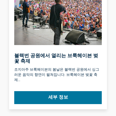
블랙번 공원에서 열리는 브룩헤이븐 벚
꽃 축제
조지아주 브룩헤이븐의 봄날은 블랙번 공원에서 싱그
러운 음악의 향연이 펼쳐집니다. 브룩헤이븐 벚꽃 축
제...
세부 정보