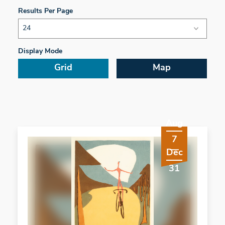
Results Per Page
Display Mode
Grid
Map
Aug
7
Dec
31