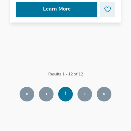
Learn More
Results 1 - 12 of 12
‹‹
‹
1
›
››