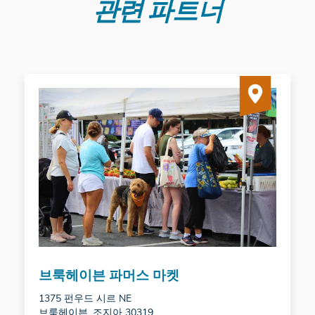
관련 파트너
브룩헤이븐 파머스 마켓
1375 펀우드 시르 NE
브룩헤이븐, 조지아 30319