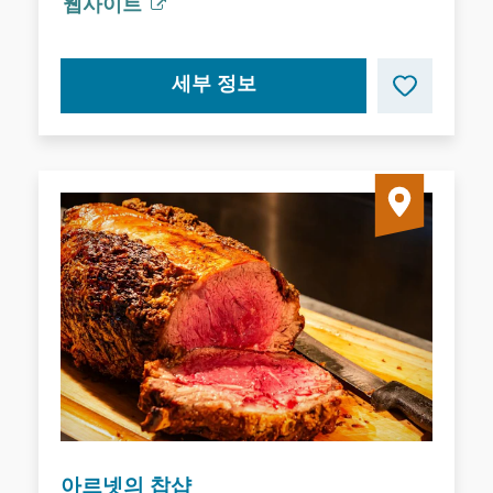
웹사이트
세부 정보
아르넷의 찹샵