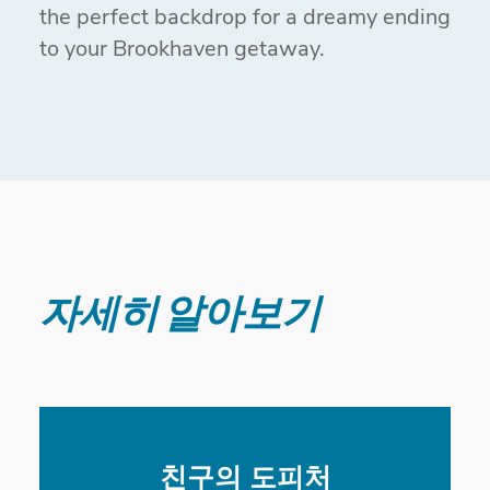
the perfect backdrop for a dreamy ending
to your Brookhaven getaway.
자세히 알아보기
친구의 도피처