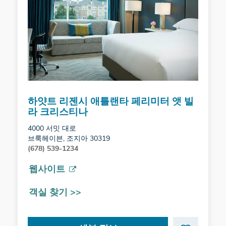
하얏트 리젠시 애틀랜타 페리미터 앳 빌
라 크리스티나
4000 서밋 대로
브룩헤이븐, 조지아 30319
(678) 539-1234
웹사이트
객실 찾기